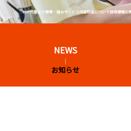
TOP
代表より
特徴・強み
サービス内容
料金について
採用情報
お
お知らせ
者以上）